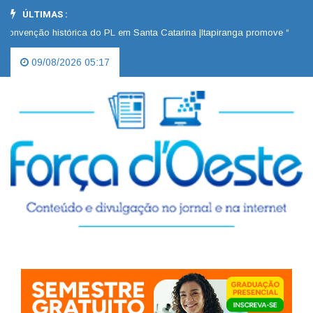
ÚLTIMAS :
venção histórica do PL em Santa Catarina |
Itapiranga promove “Dia D” n
09/08/2026 05:17