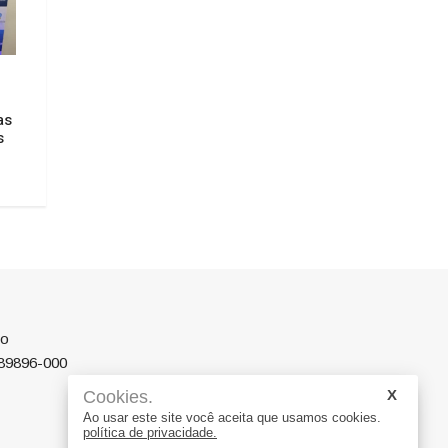
Santa Catarina terá
de eleitores nas el
2026
Confira a previsão do tempo para
esta semana na região
30/07/2026 15:16
as
03/08/2026 08:38
s
ro
 89896-000
Cookies.
Ao usar este site você aceita que usamos cookies.
política de privacidade.