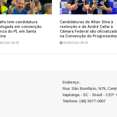
atto tem candidatura
Candidaturas de Altair Silva à
logada em convenção
reeleição e de André Callai à
órica do PL em Santa
Câmara Federal são oficializad
rina
na Convenção do Progressista
8/2026 08:09
05/08/2026 08:05
Endereço:
Rua: São Bonifácio, N78, Cent
Itapiranga - SC - Brasil - CEP:
Telefone: (49) 3677-0907