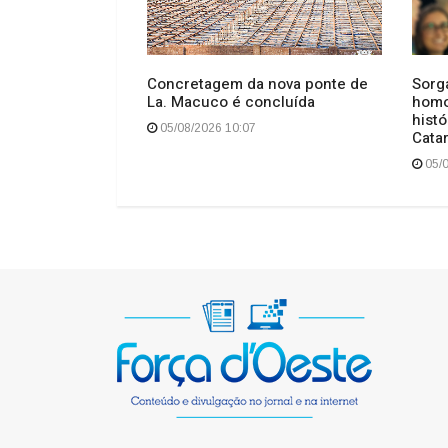
Uruguai baixa e
Concretagem da nova ponte de
Sorg
vessia
La. Macuco é concluída
homo
hist
05/08/2026 10:07
Cata
05/0