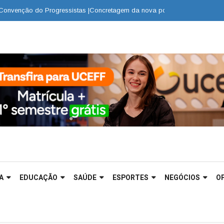
ão do Progressistas |
Concretagem da nova ponte de La. Macuco é concluí
A
EDUCAÇÃO
SAÚDE
ESPORTES
NEGÓCIOS
OP