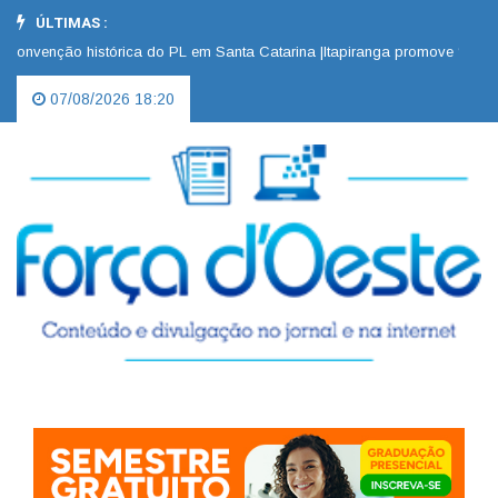
ÚLTIMAS :
nvenção histórica do PL em Santa Catarina |
Itapiranga promove “Dia D” 
07/08/2026 18:20