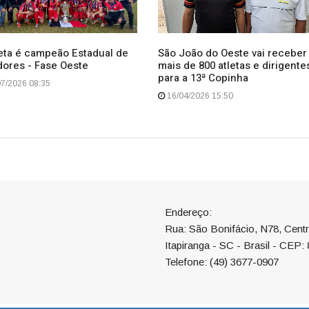
ta é campeão Estadual de
São João do Oeste vai receber
ores - Fase Oeste
mais de 800 atletas e dirigente
para a 13ª Copinha
7/2026 08:35
16/04/2026 15:50
Endereço:
Rua: São Bonifácio, N78, Cent
Itapiranga - SC - Brasil - CEP:
Telefone: (49) 3677-0907