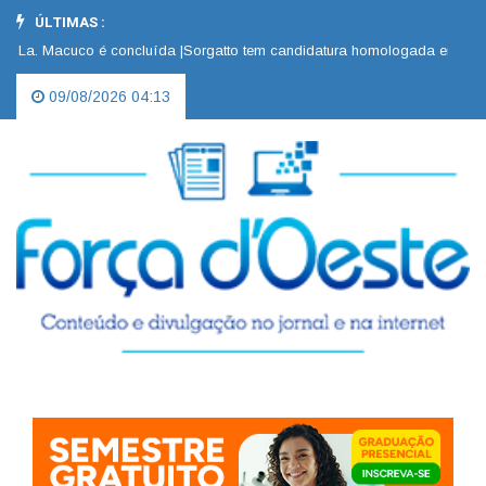
ÚLTIMAS :
a. Macuco é concluída |
Sorgatto tem candidatura homologada em convenç
09/08/2026 04:13