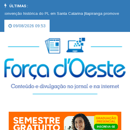
ÚLTIMAS :
nvenção histórica do PL em Santa Catarina |
Itapiranga promove “Dia D” 
09/08/2026 09:53