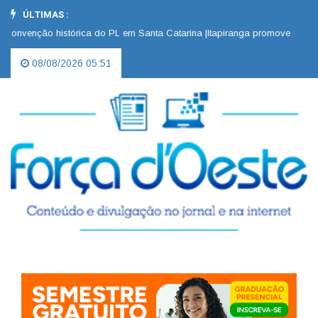
ÚLTIMAS :
nvenção histórica do PL em Santa Catarina |
Itapiranga promove “Dia D” 
08/08/2026 05:51